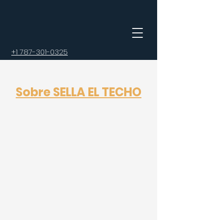
+1 787-301-0325
Sobre SELLA EL TECHO
En SELLA EL TECHO, nos dedicamos al
sellado de techos de alta calidad en
Puerto Rico, protegiendo propiedades
de las inclemencias del tiempo con
técnicas avanzadas y materiales de
primera. Nuestro equipo, compuesto
por profesionales licenciados y
asegurados, ofrece un servicio
excepcional y personalizado.
Nuestra Promesa: