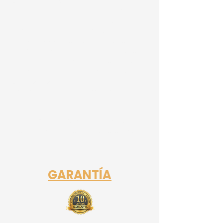
Calidad Superior:
Utilizamos
únicamente productos de primera
calidad y técnicas avanzadas para
garantizar resultados excepcionales.
Durabilidad:
Nuestros servicios están
diseñados para resistir las condiciones
climáticas más adversas, ofreciendo
una protección continua para tu hogar.
Confianza:
Con décadas de
experiencia, nuestro compromiso con la
satisfacción del cliente es inigualable.
Elija SELLA EL TECHO para un servicio al
cliente superior y resultados efectivos.
GARANTÍA